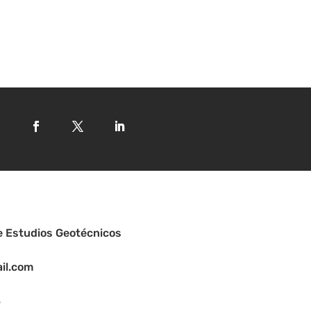
e Estudios Geotécnicos
il.com
3