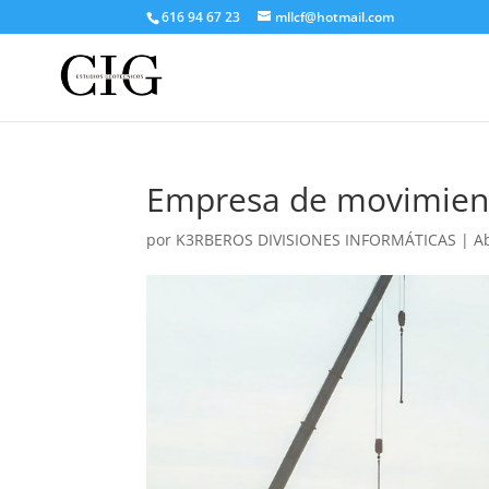
616 94 67 23
mllcf@hotmail.com
Empresa de movimient
por
K3RBEROS DIVISIONES INFORMÁTICAS
|
A