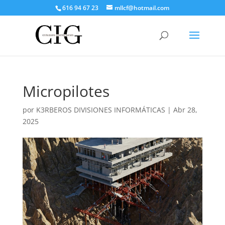
616 94 67 23
mllcf@hotmail.com
Micropilotes
por
K3RBEROS DIVISIONES INFORMÁTICAS
|
Abr 28,
2025