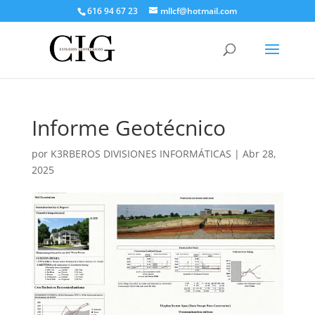
616 94 67 23
mllcf@hotmail.com
Informe Geotécnico
por
K3RBEROS DIVISIONES INFORMÁTICAS
|
Abr 28,
2025