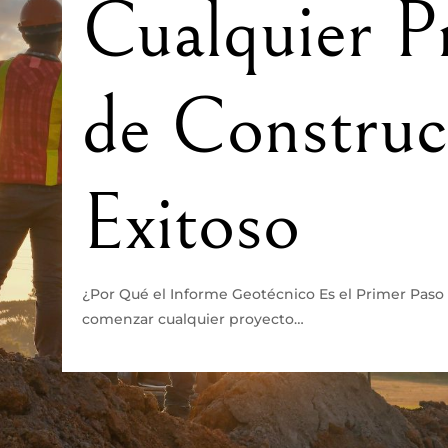
Cualquier P
de Construc
Exitoso
¿Por Qué el Informe Geotécnico Es el Primer Paso 
comenzar cualquier proyecto…