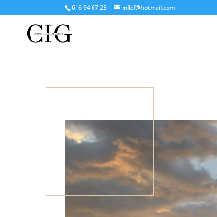
616 94 67 23
mllcf@hotmail.com