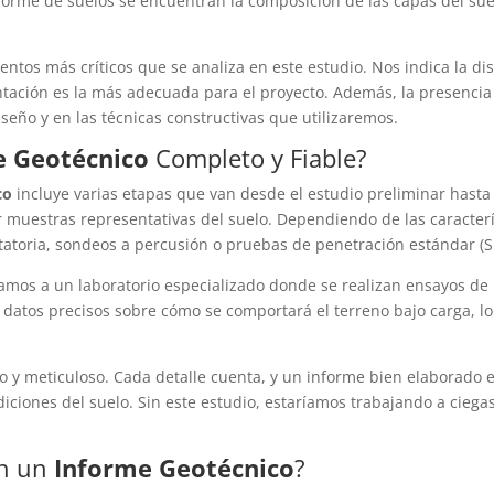
rme de suelos se encuentran la composición de las capas del suelo,
ntos más críticos que se analiza en este estudio. Nos indica la dis
ación es la más adecuada para el proyecto. Además, la presencia 
iseño y en las técnicas constructivas que utilizaremos.
e Geotécnico
Completo y Fiable?
co
incluye varias etapas que van desde el estudio preliminar hasta 
muestras representativas del suelo. Dependiendo de las característ
tatoria, sondeos a percusión o pruebas de penetración estándar (S
mos a un laboratorio especializado donde se realizan ensayos de 
n datos precisos sobre cómo se comportará el terreno bajo carga, l
o y meticuloso. Cada detalle cuenta, y un informe bien elaborado e
diciones del suelo. Sin este estudio, estaríamos trabajando a cieg
en un
Informe Geotécnico
?