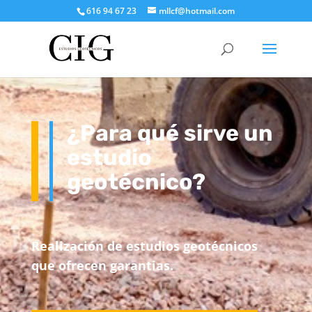
616 94 67 23
mllcf@hotmail.com
¿Para qué sirve un
estudio
geotécnico?
Realización de estudios geotécnicos
que ofrecen garantias.