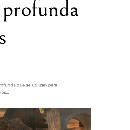
 profunda
s
ofunda que se utilizan para
enos…