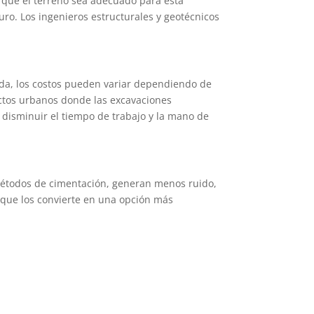
a que el terreno sea adecuado para esta
uro. Los ingenieros estructurales y geotécnicos
da, los costos pueden variar dependiendo de
ectos urbanos donde las excavaciones
l disminuir el tiempo de trabajo y la mano de
métodos de cimentación, generan menos ruido,
o que los convierte en una opción más