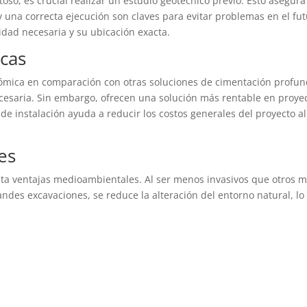
toso, es crucial realizar un estudio geotécnico previo. Esto asegur
 una correcta ejecución son claves para evitar problemas en el fut
idad necesaria y su ubicación exacta.
cas
mica en comparación con otras soluciones de cimentación profun
ecesaria. Sin embargo, ofrecen una solución más rentable en proy
de instalación ayuda a reducir los costos generales del proyecto a
es
a ventajas medioambientales. Al ser menos invasivos que otros 
andes excavaciones, se reduce la alteración del entorno natural, l