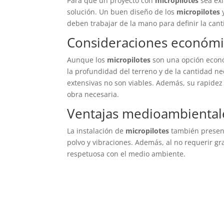
Para que un proyecto con
micropilotes
sea exi
solución. Un buen diseño de los
micropilotes
y
deben trabajar de la mano para definir la cant
Consideraciones económi
Aunque los
micropilotes
son una opción econó
la profundidad del terreno y de la cantidad n
extensivas no son viables. Además, su rapidez 
obra necesaria.
Ventajas medioambiental
La instalación de
micropilotes
también present
polvo y vibraciones. Además, al no requerir gr
respetuosa con el medio ambiente.