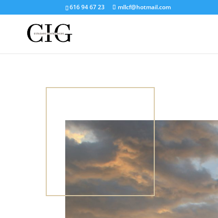
616 94 67 23
mllcf@hotmail.com