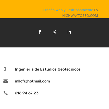
Diseño Web y Posicionamiento
By
HIGHWAYTOSEO.COM

Ingeniería de Estudios Geotécnicos

mllcf@hotmail.com

616 94 67 23