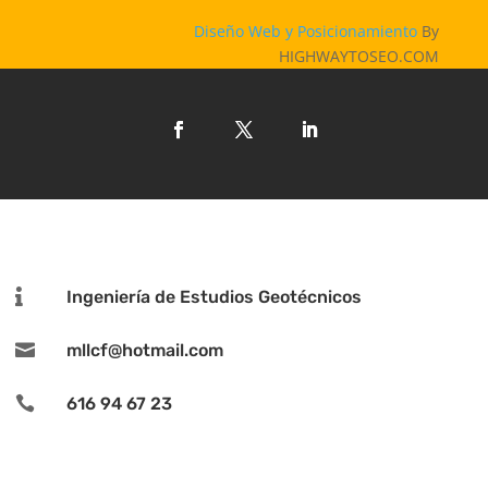
Diseño Web y Posicionamiento
By
HIGHWAYTOSEO.COM

Ingeniería de Estudios Geotécnicos

mllcf@hotmail.com

616 94 67 23