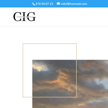
616 94 67 23
mllcf@hotmail.com