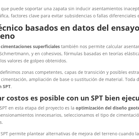
a que puede soportar una zapata sin inducir asentamientos inacep
ica, factores clave para evitar subsidencias o fallas diferenciales e
écnico basados en datos del ensayo 
reno
 cimentaciones superficiales
también nos permite calcular asentam
hmertmann, y en cohesivos, fórmulas basadas en teorías elásticas.
e los valores de golpeo obtenidos.
, definimos zonas competentes, capas de transición y posibles estr
 cimentación, ampliación de base o sustitución de material. Toda d
n SPT
.
r costos es posible con un SPT bien ejec
 SPT en esta etapa del proyecto es la
optimización del diseño geoté
imensionamientos innecesarios, seleccionamos el tipo de cimentac
s.
l SPT permite plantear alternativas de mejora del terreno cuando l